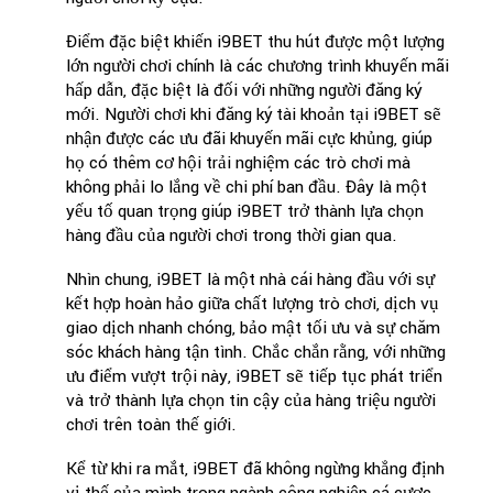
Điểm đặc biệt khiến i9BET thu hút được một lượng
lớn người chơi chính là các chương trình khuyến mãi
hấp dẫn, đặc biệt là đối với những người đăng ký
mới. Người chơi khi đăng ký tài khoản tại i9BET sẽ
nhận được các ưu đãi khuyến mãi cực khủng, giúp
họ có thêm cơ hội trải nghiệm các trò chơi mà
không phải lo lắng về chi phí ban đầu. Đây là một
yếu tố quan trọng giúp i9BET trở thành lựa chọn
hàng đầu của người chơi trong thời gian qua.
Nhìn chung, i9BET là một nhà cái hàng đầu với sự
kết hợp hoàn hảo giữa chất lượng trò chơi, dịch vụ
giao dịch nhanh chóng, bảo mật tối ưu và sự chăm
sóc khách hàng tận tình. Chắc chắn rằng, với những
ưu điểm vượt trội này, i9BET sẽ tiếp tục phát triển
và trở thành lựa chọn tin cậy của hàng triệu người
chơi trên toàn thế giới.
Kể từ khi ra mắt, i9BET đã không ngừng khẳng định