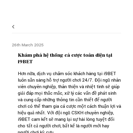
26th March 2025
Khám phá hệ thống cá cược toàn diện tại
i9BET
Hơn nữa, dịch vụ chăm sóc khách hàng tại i9BET
luôn sẵn sàng hỗ trợ người chơi 24/7. Đội ngũ nhân
viên chuyên nghiệp, thân thiện và nhiệt tình sẽ giúp
giải đáp mọi thắc mắc, xử lý các vấn đề phát sinh
và cung cấp những thông tin cần thiết để người
chơi có thể tham gia cá cược một cách thuận lợi và
hiệu quả nhất. Với đội ngũ CSKH chuyên nghiệp,
i9BET cam kết sẽ mang lại sự hài lòng tuyệt đối
cho tất cả người chơi, bất kể là người mới hay
người chơi kỳ cựu.