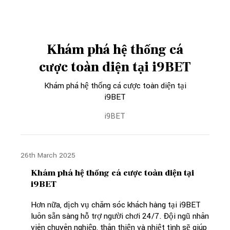
Khám phá hệ thống cá
cược toàn diện tại i9BET
Khám phá hệ thống cá cược toàn diện tại
i9BET
i9BET
26th March 2025
Khám phá hệ thống cá cược toàn diện tại
i9BET
Hơn nữa, dịch vụ chăm sóc khách hàng tại i9BET
luôn sẵn sàng hỗ trợ người chơi 24/7. Đội ngũ nhân
viên chuyên nghiệp, thân thiện và nhiệt tình sẽ giúp